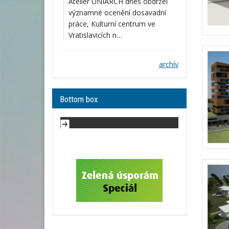
Atelier UNIARCH dnes obdržel
významné ocenění dosavadní
práce, Kulturní centrum ve
Vratislavicích n…
archív
Bottom box