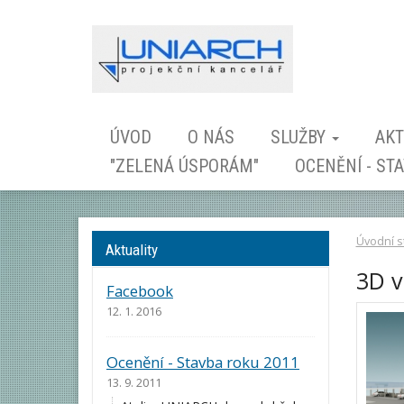
ÚVOD
O NÁS
SLUŽBY
AKT
"ZELENÁ ÚSPORÁM"
OCENĚNÍ - ST
Úvodní s
Aktuality
3D v
Facebook
12. 1. 2016
Ocenění - Stavba roku 2011
13. 9. 2011